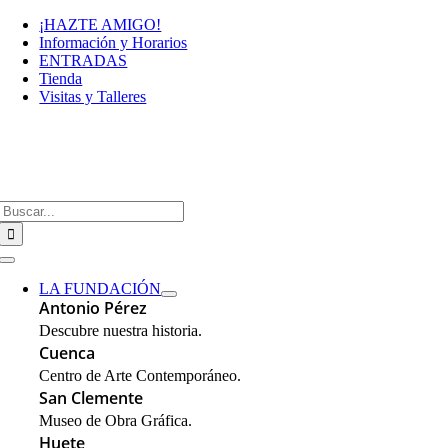
Saltar
¡HAZTE AMIGO!
al
Información y Horarios
contenido
ENTRADAS
Tienda
Visitas y Talleres
Buscar:
Toggle
Navigation
LA FUNDACIÓN
Antonio Pérez
Descubre nuestra historia.
Cuenca
Centro de Arte Contemporáneo.
San Clemente
Museo de Obra Gráfica.
Huete