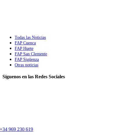
Todas las Noticias
FAP Cuenca
FAP Huete
FAP San Clemente
FAP Sigüenza
Otras noticias
Síguenos en las Redes Sociales
+34 969 230 619